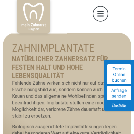
ZAHNIMPLANTATE
NATÜRLICHER ZAHNERSATZ FÜR
FESTEN HALT UND HOHE
Termin
LEBENSQUALITÄT
Online
buchen
Fehlende Zähne wirken sich nicht nur auf das äußere
Erscheinungsbild aus, sondern können auch das
Anfrage
Kauen und das allgemeine Wohlbefinden spürbar
senden
beeinträchtigen. Implantate stellen eine moderne
Möglichkeit dar, verlorene Zähne dauerhaft und
stabil zu ersetzen.
Biologisch ausgerichtete Implantatlösungen legen
dabei besonderen Wert auf eine gute Verträglichkeit