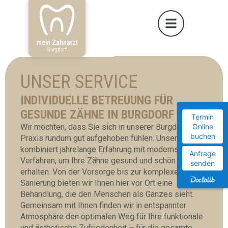
UNSER SERVICE
INDIVIDUELLE BETREUUNG FÜR
GESUNDE ZÄHNE IN BURGDORF
Termin
Wir möchten, dass Sie sich in unserer Burgdorfer
Online
buchen
Praxis rundum gut aufgehoben fühlen. Unser Team
kombiniert jahrelange Erfahrung mit modernsten
Anfrage
Verfahren, um Ihre Zähne gesund und schön zu
senden
erhalten. Von der Vorsorge bis zur komplexen
Sanierung bieten wir Ihnen hier vor Ort eine
Behandlung, die den Menschen als Ganzes sieht.
Gemeinsam mit Ihnen finden wir in entspannter
Atmosphäre den optimalen Weg für Ihre funktionale
und ästhetische Zufriedenheit – für die gesamte