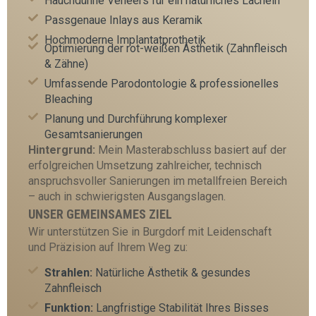
Hauchdünne Veneers für ein natürliches Lächeln
Passgenaue Inlays aus Keramik
Hochmoderne Implantatprothetik
Optimierung der rot-weißen Ästhetik (Zahnfleisch
& Zähne)
Umfassende Parodontologie & professionelles
Bleaching
Planung und Durchführung komplexer
Gesamtsanierungen
Hintergrund:
Mein Masterabschluss basiert auf der
erfolgreichen Umsetzung zahlreicher, technisch
anspruchsvoller Sanierungen im metallfreien Bereich
– auch in schwierigsten Ausgangslagen.
UNSER GEMEINSAMES ZIEL
Wir unterstützen Sie in Burgdorf mit Leidenschaft
und Präzision auf Ihrem Weg zu:
Strahlen:
Natürliche Ästhetik & gesundes
Zahnfleisch
Funktion:
Langfristige Stabilität Ihres Bisses