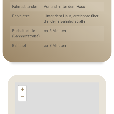
Fahrradständer
Vor und hinter dem Haus
Parkplätze
Hinter dem Haus, erreichbar über
die Kleine Bahnhofstraße
Bushaltestelle
ca. 3 Minuten
(Bahnhofstraße)
Bahnhof
ca. 3 Minuten
+
−